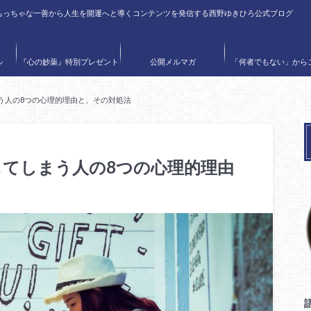
ちっちゃな一善から人生を開運へと導くコンテンツを発信する西野ゆきひろ公式ブログ
ル
『心の妙薬』特別プレゼント
公開メルマガ
「何者でもない」から
〝何者にでもなれる
う人の8つの心理的理由と、その対処法
てしまう人の8つの心理的理由