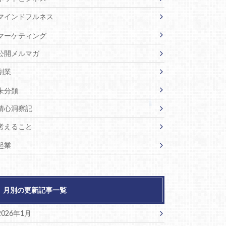
マインドフルネス
マーケティング
公開メルマガ
副業
未分類
清心洞察記
考えること
起業
月別の更新記事一覧
2026年1月