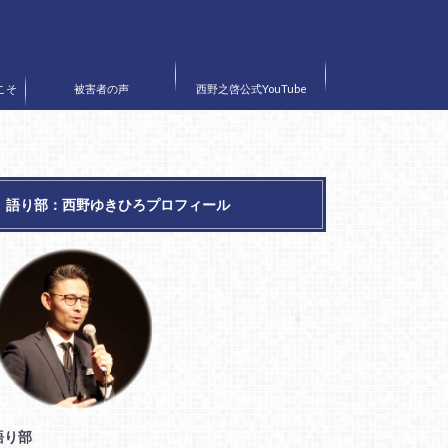
こそ
被害者の声
西野之啓公式YouTube
〟
語り部：西野ゆきひろプロフィール
語り部