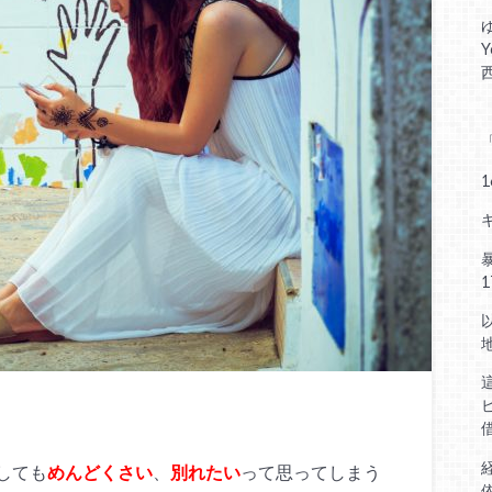
しても
めんどくさい
、
別れたい
って思ってしまう