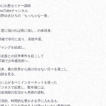
ゆにわ塾セミナー講師
YouTubeチャンネル
西野ゆきひろの「ちっちゃな一善」
「悪に強ければ善に強し」の体現者。
16歳で非行に走り、高校中退。
ギャングを結成し、
暴走族との抗争事件を起こして
17歳で少年鑑別所へ。
以来、裏の世界から抜け出せない日々を過ごし、
地獄を見る。
這い上がるべくインターネットを使った
ビジネスで起業し、数年後には、
借金地獄の生活から奇跡の逆転。
経済的、時間的な豊かさを手に入れるも、
依然として心を許せる人は誰一人いない孤独の中、