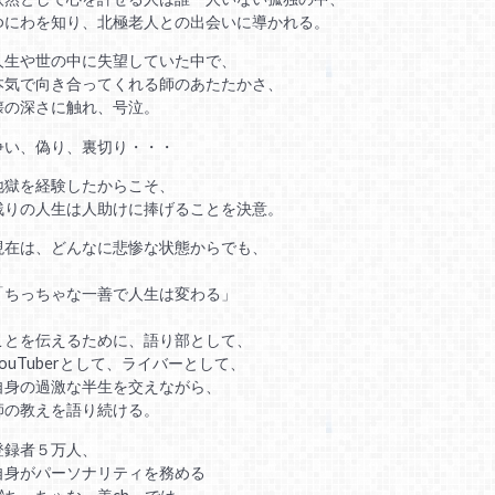
ゆにわを知り、北極老人との出会いに導かれる。
人生や世の中に失望していた中で、
本気で向き合ってくれる師のあたたかさ、
懐の深さに触れ、号泣。
争い、偽り、裏切り・・・
地獄を経験したからこそ、
残りの人生は人助けに捧げることを決意。
現在は、どんなに悲惨な状態からでも、
「ちっちゃな一善で人生は変わる」
ことを伝えるために、語り部として、
YouTuberとして、ライバーとして、
自身の過激な半生を交えながら、
師の教えを語り続ける。
登録者５万人、
自身がパーソナリティを務める