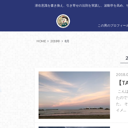
潜在意識を書き換え、引き寄せの法則を実践し、波動学を高め、
この男のプロフィー
HOME
2018年
8月
2018.0
【T
こんば
たので
た。 
イメ…