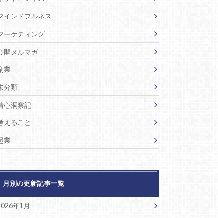
マインドフルネス
マーケティング
公開メルマガ
副業
未分類
清心洞察記
考えること
起業
月別の更新記事一覧
2026年1月