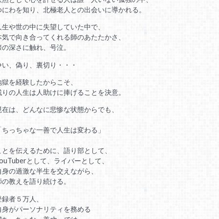
ゆにわを知り、北極老人との出会いに導かれる。
人生や世の中に失望していた中で、
本気で向き合ってくれる師のあたたかさ、
懐の深さに触れ、号泣。
争い、偽り、裏切り・・・
地獄を経験したからこそ、
残りの人生は人助けに捧げることを決意。
現在は、どんなに悲惨な状態からでも、
「ちっちゃな一善で人生は変わる」
ことを伝えるために、語り部として、
YouTuberとして、ライバーとして、
自身の過激な半生を交えながら、
師の教えを語り続ける。
登録者５万人、
自身がパーソナリティを務める