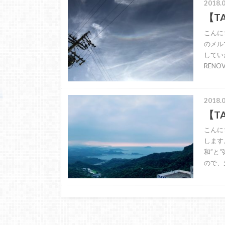
2018.0
【T
こんに
のメル
してい
RENOV
2018.0
【T
こんに
します
和”と
ので、