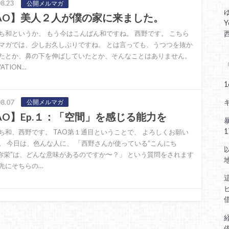
8.23
公開メルマガ
AO】美人２人が僕の家に来ました。
ち和というか、 もう今はこんばん和ですね。 西野です。 こちら
マガでは、少しお久しぶりですね。 とは言っても、うつつを抜か
たとか、鼻の下を伸ばしていたとか、そんなことはありません。
ATION…
8.07
公開メルマガ
AO】Ep.１：「空間」を感じる能力を
ち和、西野です。 TAO第１通目ということで、 よろしくお願い
。 今日は、色んな人に、 「西野さんが使っている“こんにち
“弥栄”は、どんな意味があるのですか〜？」 という質問をされます
先にそちらの…