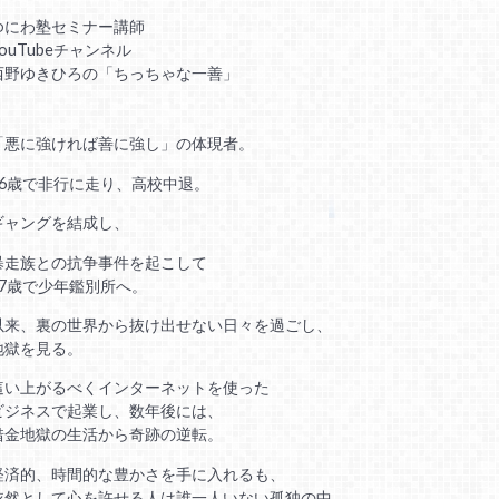
ゆにわ塾セミナー講師
YouTubeチャンネル
西野ゆきひろの「ちっちゃな一善」
「悪に強ければ善に強し」の体現者。
16歳で非行に走り、高校中退。
ギャングを結成し、
暴走族との抗争事件を起こして
17歳で少年鑑別所へ。
以来、裏の世界から抜け出せない日々を過ごし、
地獄を見る。
這い上がるべくインターネットを使った
ビジネスで起業し、数年後には、
借金地獄の生活から奇跡の逆転。
経済的、時間的な豊かさを手に入れるも、
依然として心を許せる人は誰一人いない孤独の中、