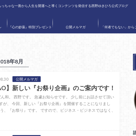
ちっちゃな一善から人生を開運へと導くコンテンツを発信する西野ゆきひろ公式ブログ
ル
『心の妙薬』特別プレゼント
公開メルマガ
「何者でもない」から
〝何者にでもなれる
2018年8月
8.30
公開メルマガ
AO】新しい『お祭り企画』のご案内です！
ん和。 西野です。 急遽お知らせです。 少し前にお話させて頂い
すが、 今回、新しい『お祭り企画』を開催することになりまし
そう、『お祭り』です。 ですので、ビジネス・ビジネスではなく、