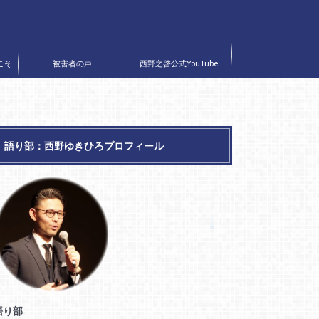
こそ
被害者の声
西野之啓公式YouTube
〟
語り部：西野ゆきひろプロフィール
語り部