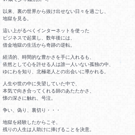
以来、裏の世界から抜け出せない日々を過ごし、
地獄を見る。
這い上がるべくインターネットを使った
ビジネスで起業し、数年後には、
借金地獄の生活から奇跡の逆転。
経済的、時間的な豊かさを手に入れるも、
依然として心を許せる人は誰一人いない孤独の中、
ゆにわを知り、北極老人との出会いに導かれる。
人生や世の中に失望していた中で、
本気で向き合ってくれる師のあたたかさ、
懐の深さに触れ、号泣。
争い、偽り、裏切り・・・
地獄を経験したからこそ、
残りの人生は人助けに捧げることを決意。