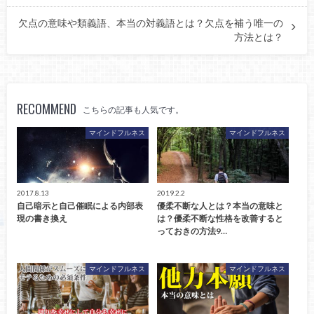
欠点の意味や類義語、本当の対義語とは？欠点を補う唯一の
方法とは？
RECOMMEND
こちらの記事も人気です。
マインドフルネス
マインドフルネス
2017.8.13
2019.2.2
自己暗示と自己催眠による内部表
優柔不断な人とは？本当の意味と
現の書き換え
は？優柔不断な性格を改善すると
っておきの方法9…
マインドフルネス
マインドフルネス