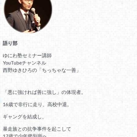
語り部
ゆにわ塾セミナー講師
YouTubeチャンネル
西野ゆきひろの「ちっちゃな一善」
「悪に強ければ善に強し」の体現者。
16歳で非行に走り、高校中退。
ギャングを結成し、
暴走族との抗争事件を起こして
17歳で少年鑑別所へ。