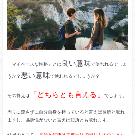
良い意味
「マイペースな性格」とは
で使われるでしょ
悪い意味
うか？
で使われるでしょうか？
「どちらとも言える」
その答えは
でしょう。
周りに流さずに自分自身を持っていると言えば長所と取れ
ますし、協調性がないと言えば短所とも取れます。
結局のところ、
長所と短所は表裏一体で同じもののことを