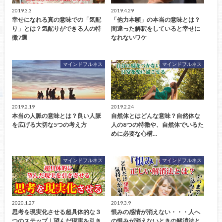
2019.3.3
2019.4.29
幸せになれる真の意味での「気配
「他力本願」の本当の意味とは？
り」とは？気配りができる人の特
間違った解釈をしていると幸せに
徴7選
なれないワケ
マインドフルネス
マインドフルネス
2019.2.19
2019.2.24
本当の人脈の意味とは？良い人脈
自然体とはどんな意味？自然体な
を広げる大切な5つの考え方
人の8つの特徴や、自然体でいるた
めに必要な心構…
マインドフルネス
マインドフルネス
2020.1.27
2019.3.9
思考を現実化させる超具体的な３
恨みの感情が消えない・・・人へ
つのステップ｜望んだ現実を引き
の恨みが消えないときの解消法と