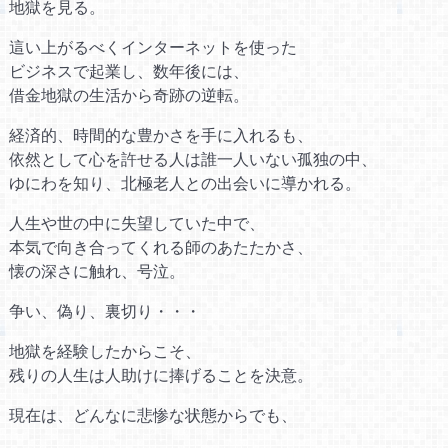
地獄を見る。
這い上がるべくインターネットを使った
ビジネスで起業し、数年後には、
借金地獄の生活から奇跡の逆転。
経済的、時間的な豊かさを手に入れるも、
依然として心を許せる人は誰一人いない孤独の中、
ゆにわを知り、北極老人との出会いに導かれる。
人生や世の中に失望していた中で、
本気で向き合ってくれる師のあたたかさ、
懐の深さに触れ、号泣。
争い、偽り、裏切り・・・
地獄を経験したからこそ、
残りの人生は人助けに捧げることを決意。
現在は、どんなに悲惨な状態からでも、