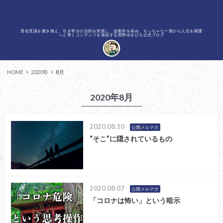
潜在意識を書き換え、引き寄せの法則を実践し、波動学を高め、ちっちゃな一善から人生を開運
へと導くコンテンツを発信する西野ゆきひろ公式ブログ
HOME
2020年
8月
2020年8月
2020.08.10
公開メルマガ
“そこ”に隠されているもの
2020.08.07
公開メルマガ
「コロナは怖い」という暗示