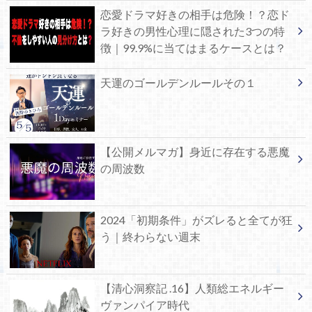
恋愛ドラマ好きの相手は危険！？恋ド
ラ好きの男性心理に隠された3つの特
徴｜99.9%に当てはまるケースとは？
天運のゴールデンルールその１
【公開メルマガ】身近に存在する悪魔
の周波数
2024「初期条件」がズレると全てが狂
う｜終わらない週末
【清心洞察記 .16】人類総エネルギー
ヴァンパイア時代