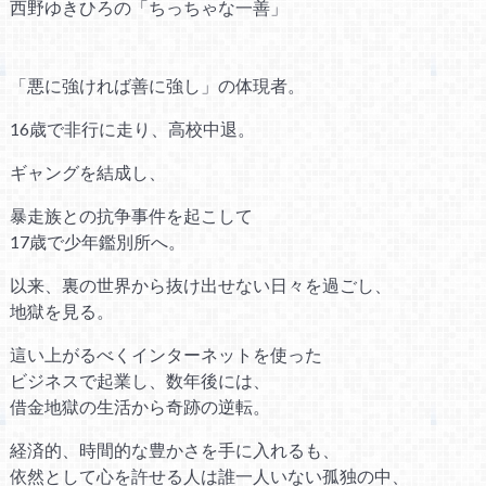
西野ゆきひろの「ちっちゃな一善」
「悪に強ければ善に強し」の体現者。
16歳で非行に走り、高校中退。
ギャングを結成し、
暴走族との抗争事件を起こして
17歳で少年鑑別所へ。
以来、裏の世界から抜け出せない日々を過ごし、
地獄を見る。
這い上がるべくインターネットを使った
ビジネスで起業し、数年後には、
借金地獄の生活から奇跡の逆転。
経済的、時間的な豊かさを手に入れるも、
依然として心を許せる人は誰一人いない孤独の中、