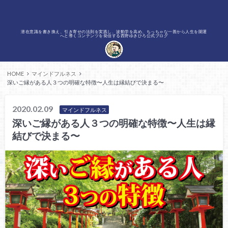
潜在意識を書き換え、引き寄せの法則を実践し、波動学を高め、ちっちゃな一善から人生を開運
へと導くコンテンツを発信する西野ゆきひろ公式ブログ
HOME
マインドフルネス
深いご縁がある人３つの明確な特徴〜人生は縁結びで決まる〜
2020.02.09
マインドフルネス
深いご縁がある人３つの明確な特徴〜人生は縁
結びで決まる〜