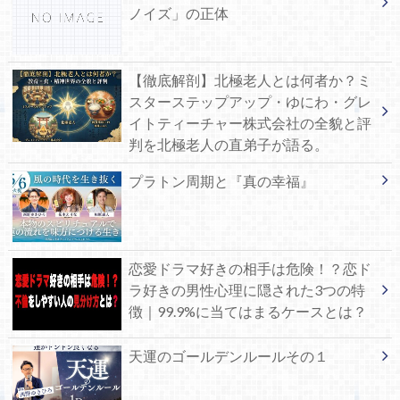
ノイズ」の正体
【徹底解剖】北極老人とは何者か？ミ
スターステップアップ・ゆにわ・グレ
イトティーチャー株式会社の全貌と評
判を北極老人の直弟子が語る。
プラトン周期と『真の幸福』
恋愛ドラマ好きの相手は危険！？恋ド
ラ好きの男性心理に隠された3つの特
徴｜99.9%に当てはまるケースとは？
天運のゴールデンルールその１