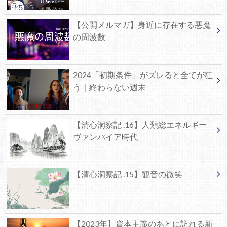
【公開メルマガ】身近に存在する悪魔
の周波数
2024「初期条件」がズレると全てが狂
う｜終わらない週末
【清心洞察記 .16】人類総エネルギー
ヴァンパイア時代
【清心洞察記 .15】観音の微笑
【2023年】資本主義のあとに訪れる新