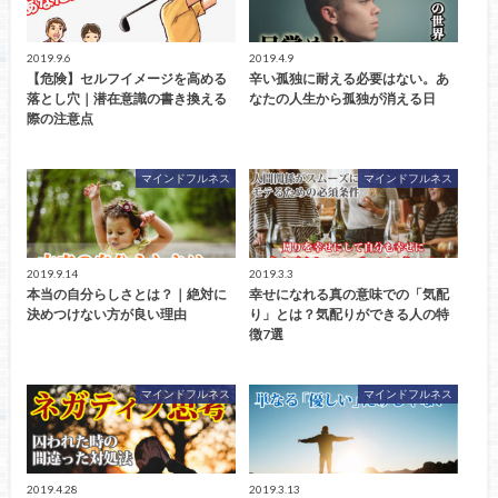
2019.9.6
2019.4.9
【危険】セルフイメージを高める
辛い孤独に耐える必要はない。あ
落とし穴｜潜在意識の書き換える
なたの人生から孤独が消える日
際の注意点
マインドフルネス
マインドフルネス
2019.9.14
2019.3.3
本当の自分らしさとは？｜絶対に
幸せになれる真の意味での「気配
決めつけない方が良い理由
り」とは？気配りができる人の特
徴7選
マインドフルネス
マインドフルネス
2019.4.28
2019.3.13