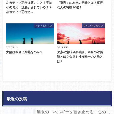
ネガティブ思考は悪いこと？実は
「寛容」の本当の意味とは？寛容
その考え「洗脳」されている！？
な人の特徴10選！
ネガティブ思考と…
ネットビジネス
マインドフルネス
2020.11.2
2019.2.12
太陽は本当に灼熱なのか？
欠点の意味や類義語、本当の対義
語とは？欠点を補う唯一の方法と
は？
最近の投稿
無限のエネルギーを塞き止める「心の