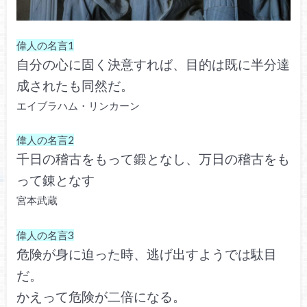
偉人の名言1
自分の心に固く決意すれば、目的は既に半分達
成されたも同然だ。
エイブラハム・リンカーン
偉人の名言2
千日の稽古をもって鍛となし、万日の稽古をも
って錬となす
宮本武蔵
偉人の名言3
危険が身に迫った時、逃げ出すようでは駄目
だ。
かえって危険が二倍になる。