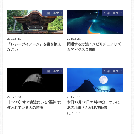
公開メルマガ
公開メルマガ
2018.6.11
2018.5.21
『レシーブイメージ』を書き換え
開運する方法：スピリチュアリズ
なさい
ム的ビジネス志向
公開メルマガ
公開メルマガ
2019.1.20
2019.12.10
【TAO】すぐ身近にいる"悪神"に
本日12月10日21時30分、ついに
使われている人の特徴
あの小田さんがLIVE配信
に・・・！