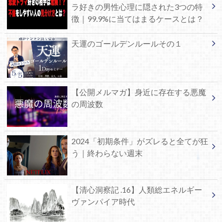
ラ好きの男性心理に隠された3つの特
徴｜99.9%に当てはまるケースとは？
天運のゴールデンルールその１
【公開メルマガ】身近に存在する悪魔
の周波数
2024「初期条件」がズレると全てが狂
う｜終わらない週末
【清心洞察記 .16】人類総エネルギー
ヴァンパイア時代