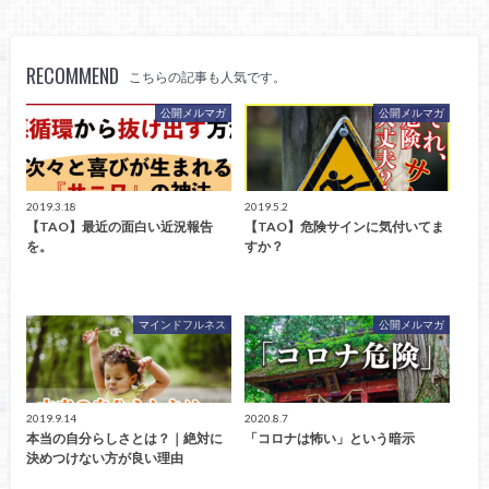
RECOMMEND
こちらの記事も人気です。
公開メルマガ
公開メルマガ
2019.3.18
2019.5.2
【TAO】最近の面白い近況報告
【TAO】危険サインに気付いてま
を。
すか？
マインドフルネス
公開メルマガ
2019.9.14
2020.8.7
本当の自分らしさとは？｜絶対に
「コロナは怖い」という暗示
決めつけない方が良い理由