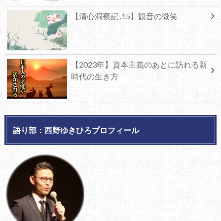
【清心洞察記 .15】観音の微笑
【2023年】資本主義のあとに訪れる新
時代の生き方
語り部：西野ゆきひろプロフィール