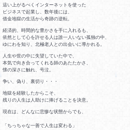
這い上がるべくインターネットを使った
ビジネスで起業し、数年後には、
借金地獄の生活から奇跡の逆転。
経済的、時間的な豊かさを手に入れるも、
依然として心を許せる人は誰一人いない孤独の中、
ゆにわを知り、北極老人との出会いに導かれる。
人生や世の中に失望していた中で、
本気で向き合ってくれる師のあたたかさ、
懐の深さに触れ、号泣。
争い、偽り、裏切り・・・
地獄を経験したからこそ、
残りの人生は人助けに捧げることを決意。
現在は、どんなに悲惨な状態からでも、
「ちっちゃな一善で人生は変わる」