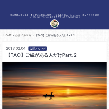
潜在意識を書き換え、引き寄せの法則を実践し、波動学を高め、ちっちゃな一善から人生を開運
へと導くコンテンツを発信する西野ゆきひろ公式ブログ
HOME
公開メルマガ
【TAO】ご縁がある人だけPart.２
2019.02.04
公開メルマガ
【TAO】ご縁がある人だけPart.２