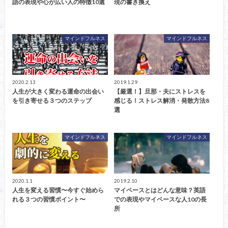
語の表現や心が広い人の特徴10選
現の書き換え
マインドフルネス
マインドフルネス
2020.2.13
2019.1.29
人生が大きく変わる運命の出会い
【厳選！】旦那・夫にストレスを
を引き寄せる３つのステップ
感じる！ストレス解消・発散方法8
選
マインドフルネス
マインドフルネス
2020.1.1
2019.2.10
人生を変える習慣〜今すぐ始めら
マイペースとはどんな意味？英語
れる３つの習慣ポイント〜
での表現やマイペースな人10の長
所