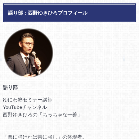
語り部：西野ゆきひろプロフィール
語り部
ゆにわ塾セミナー講師
YouTubeチャンネル
西野ゆきひろの「ちっちゃな一善」
「悪に強ければ善に強し」の体現者。