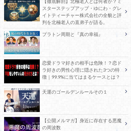
【徹底解剖】北極老人とは何者か？ミ
スターステップアップ・ゆにわ・グレ
イトティーチャー株式会社の全貌と評
判を北極老人の直弟子が語る。
プラトン周期と『真の幸福』
恋愛ドラマ好きの相手は危険！？恋ド
ラ好きの男性心理に隠された3つの特
徴｜99.9%に当てはまるケースとは？
天運のゴールデンルールその１
【公開メルマガ】身近に存在する悪魔
の周波数