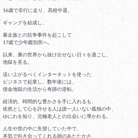
16歳で非行に走り、高校中退。
ギャングを結成し、
暴走族との抗争事件を起こして
17歳で少年鑑別所へ。
以来、裏の世界から抜け出せない日々を過ごし、
地獄を見る。
這い上がるべくインターネットを使った
ビジネスで起業し、数年後には、
借金地獄の生活から奇跡の逆転。
経済的、時間的な豊かさを手に入れるも、
依然として心を許せる人は誰一人いない孤独の中、
ゆにわを知り、北極老人との出会いに導かれる。
人生や世の中に失望していた中で、
本気で向き合ってくれる師のあたたかさ、