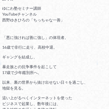
ゆにわ塾セミナー講師
YouTubeチャンネル
西野ゆきひろの「ちっちゃな一善」
「悪に強ければ善に強し」の体現者。
16歳で非行に走り、高校中退。
ギャングを結成し、
暴走族との抗争事件を起こして
17歳で少年鑑別所へ。
以来、裏の世界から抜け出せない日々を過ごし、
地獄を見る。
這い上がるべくインターネットを使った
ビジネスで起業し、数年後には、