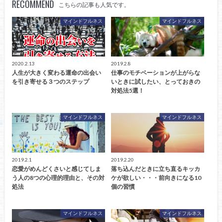
RECOMMEND
こちらの記事も人気です。
マインドフルネス
マインドフルネス
2020.2.13
2019.2.8
人生が大きく変わる運命の出会い
仕事のモチベーションが上がらな
を引き寄せる３つのステップ
いときに試したい、とっておきの
対処法5選！
マインドフルネス
マインドフルネス
2019.2.1
2019.2.20
恋愛がめんどくさいと感じてしま
落ち込んだときに立ち直るキッカ
う人の8つの心理的理由と、その対
ケが欲しい・・・前向きになる10
処法
個の習慣
マインドフルネス
マインドフルネス