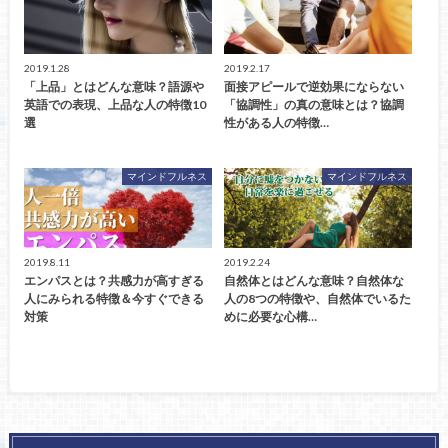
2019.1.28
2019.2.17
「上品」とはどんな意味？語源や
面接アピールで逆効果にならない
英語での表現、上品な人の特徴10
「協調性」の真の意味とは？協調
選
性がある人の特徴…
マインドフルネス
マインドフルネス
2019.8.11
2019.2.24
エンパスとは？共感力が高すぎる
自然体とはどんな意味？自然体な
人にみられる特徴＆今すぐできる
人の8つの特徴や、自然体でいるた
対策
めに必要な心構…