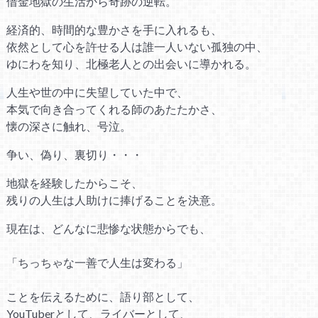
借金地獄の生活から奇跡の逆転。
経済的、時間的な豊かさを手に入れるも、
依然として心を許せる人は誰一人いない孤独の中、
ゆにわを知り、北極老人との出会いに導かれる。
人生や世の中に失望していた中で、
本気で向き合ってくれる師のあたたかさ、
懐の深さに触れ、号泣。
争い、偽り、裏切り・・・
地獄を経験したからこそ、
残りの人生は人助けに捧げることを決意。
現在は、どんなに悲惨な状態からでも、
「ちっちゃな一善で人生は変わる」
ことを伝えるために、語り部として、
YouTuberとして、ライバーとして、