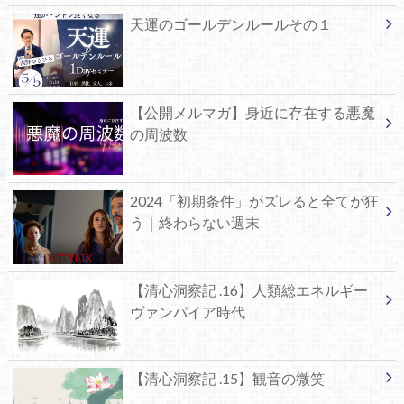
天運のゴールデンルールその１
【公開メルマガ】身近に存在する悪魔
の周波数
2024「初期条件」がズレると全てが狂
う｜終わらない週末
【清心洞察記 .16】人類総エネルギー
ヴァンパイア時代
【清心洞察記 .15】観音の微笑