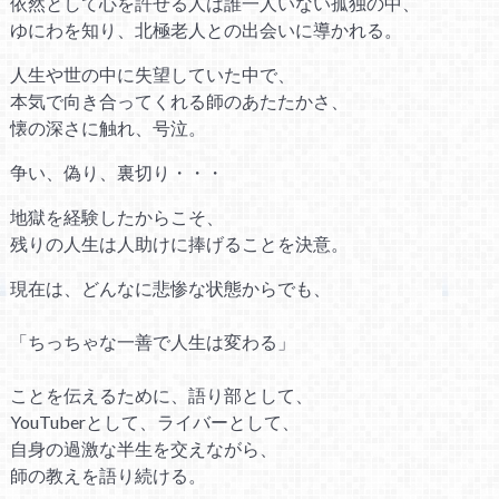
依然として心を許せる人は誰一人いない孤独の中、
ゆにわを知り、北極老人との出会いに導かれる。
人生や世の中に失望していた中で、
本気で向き合ってくれる師のあたたかさ、
懐の深さに触れ、号泣。
争い、偽り、裏切り・・・
地獄を経験したからこそ、
残りの人生は人助けに捧げることを決意。
現在は、どんなに悲惨な状態からでも、
「ちっちゃな一善で人生は変わる」
ことを伝えるために、語り部として、
YouTuberとして、ライバーとして、
自身の過激な半生を交えながら、
師の教えを語り続ける。