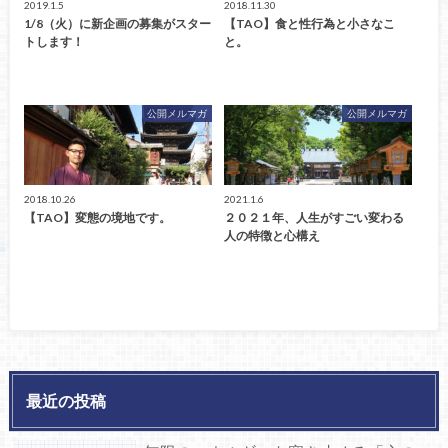
2019.1.5
2018.11.30
1/8（火）に新企画の募集がスター
【TAO】食と性行為と小さなこ
トします！
と。
公開メルマガ
公開メルマガ
2018.10.26
2021.1.6
【TAO】変態の境地です。
２０２１年、人生がすごい変わる
人の特徴と心構え
最近の投稿