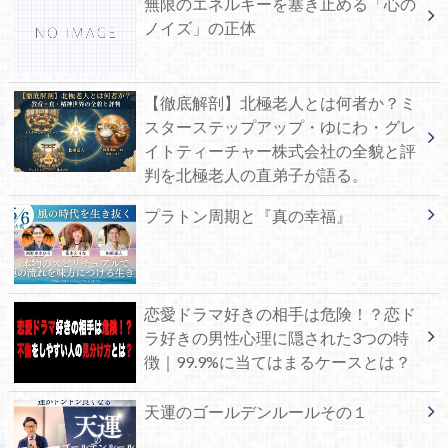
無限のエネルギーを塞き止める「心の
ノイズ」の正体
【徹底解剖】北極老人とは何者か？ミ
スターステップアップ・ゆにわ・グレ
イトティーチャー株式会社の全貌と評
判を北極老人の直弟子が語る。
プラトン周期と『真の幸福』
恋愛ドラマ好きの相手は危険！？恋ド
ラ好きの男性心理に隠された3つの特
徴｜99.9%に当てはまるケースとは？
天運のゴールデンルールその１