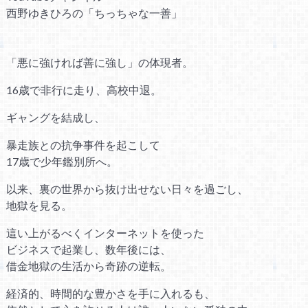
西野ゆきひろの「ちっちゃな一善」
「悪に強ければ善に強し」の体現者。
16歳で非行に走り、高校中退。
ギャングを結成し、
暴走族との抗争事件を起こして
17歳で少年鑑別所へ。
以来、裏の世界から抜け出せない日々を過ごし、
地獄を見る。
這い上がるべくインターネットを使った
ビジネスで起業し、数年後には、
借金地獄の生活から奇跡の逆転。
経済的、時間的な豊かさを手に入れるも、