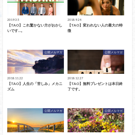
2019.3.5
2018.9.24
【TAO】これ驚かない方がおかし
【TAO】変われない人の最大の特
いです…。
徴
公開メルマガ
公開メルマガ
2018.11.22
2018.12.27
【TAO】人生の「苦しみ」メカニ
【TAO】無料プレゼントは本日終
ズム
了です。
公開メルマガ
公開メルマガ