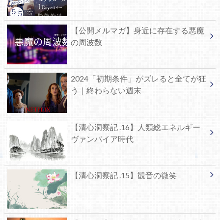
【公開メルマガ】身近に存在する悪魔
の周波数
2024「初期条件」がズレると全てが狂
う｜終わらない週末
【清心洞察記 .16】人類総エネルギー
ヴァンパイア時代
【清心洞察記 .15】観音の微笑