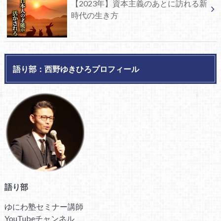
【2023年】資本主義のあとに訪れる新
時代の生き方
語り部：西野ゆきひろプロフィール
語り部
ゆにわ塾セミナー講師
YouTubeチャンネル