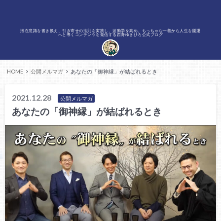
潜在意識を書き換え、引き寄せの法則を実践し、波動学を高め、ちっちゃな一善から人生を開運
へと導くコンテンツを発信する西野ゆきひろ公式ブログ
HOME
公開メルマガ
あなたの「御神縁」が結ばれるとき
2021.12.28
公開メルマガ
あなたの「御神縁」が結ばれるとき