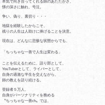
本気で向き合ってくれる師のあたたかさ、
懐の深さに触れ、号泣。
争い、偽り、裏切り・・・
地獄を経験したからこそ、
残りの人生は人助けに捧げることを決意。
現在は、どんなに悲惨な状態からでも、
「ちっちゃな一善で人生は変わる」
ことを伝えるために、語り部として、
YouTuberとして、ライバーとして、
自身の過激な半生を交えながら、
師の教えを語り続ける。
登録者５万人、
自身がパーソナリティを務める
〝ちっちゃな一善ch〟では、