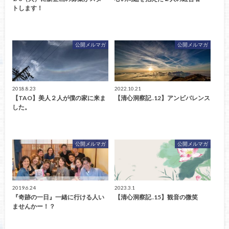
トします！
公開メルマガ
公開メルマガ
2018.8.23
2022.10.21
【TAO】美人２人が僕の家に来ま
【清心洞察記 .12】アンビバレンス
した。
公開メルマガ
公開メルマガ
2019.6.24
2023.3.1
『奇跡の一日』一緒に行ける人い
【清心洞察記 .15】観音の微笑
ませんかー！？