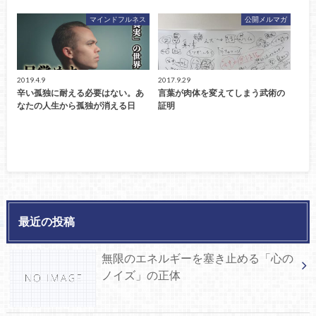
マインドフルネス
公開メルマガ
2019.4.9
2017.9.29
辛い孤独に耐える必要はない。あ
言葉が肉体を変えてしまう武術の
なたの人生から孤独が消える日
証明
最近の投稿
無限のエネルギーを塞き止める「心の
ノイズ」の正体