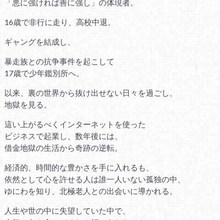
「悪に強ければ善に強し」の体現者。
16歳で非行に走り、高校中退。
ギャングを結成し、
暴走族との抗争事件を起こして
17歳で少年鑑別所へ。
以来、裏の世界から抜け出せない日々を過ごし、
地獄を見る。
這い上がるべくインターネットを使った
ビジネスで起業し、数年後には、
借金地獄の生活から奇跡の逆転。
経済的、時間的な豊かさを手に入れるも、
依然として心を許せる人は誰一人いない孤独の中、
ゆにわを知り、北極老人との出会いに導かれる。
人生や世の中に失望していた中で、