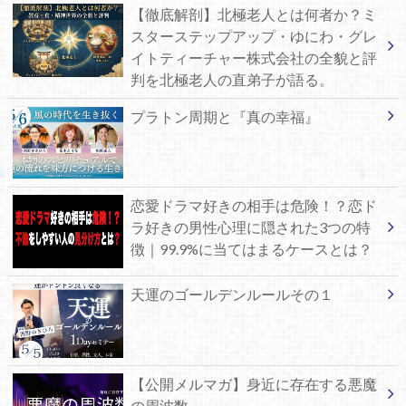
【徹底解剖】北極老人とは何者か？ミ
スターステップアップ・ゆにわ・グレ
イトティーチャー株式会社の全貌と評
判を北極老人の直弟子が語る。
プラトン周期と『真の幸福』
恋愛ドラマ好きの相手は危険！？恋ド
ラ好きの男性心理に隠された3つの特
徴｜99.9%に当てはまるケースとは？
天運のゴールデンルールその１
【公開メルマガ】身近に存在する悪魔
の周波数