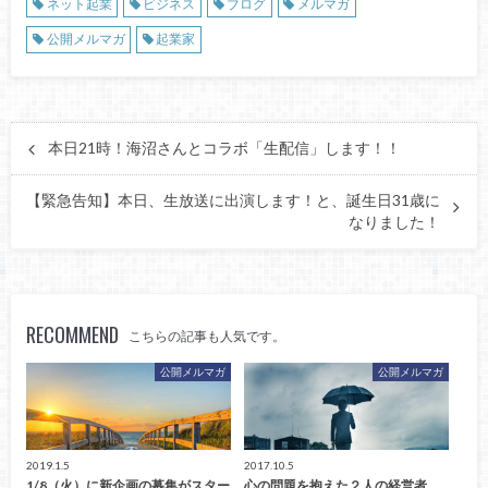
ネット起業
ビジネス
ブログ
メルマガ
公開メルマガ
起業家
本日21時！海沼さんとコラボ「生配信」します！！
【緊急告知】本日、生放送に出演します！と、誕生日31歳に
なりました！
RECOMMEND
こちらの記事も人気です。
公開メルマガ
公開メルマガ
2019.1.5
2017.10.5
1/8（火）に新企画の募集がスター
心の問題を抱えた２人の経営者