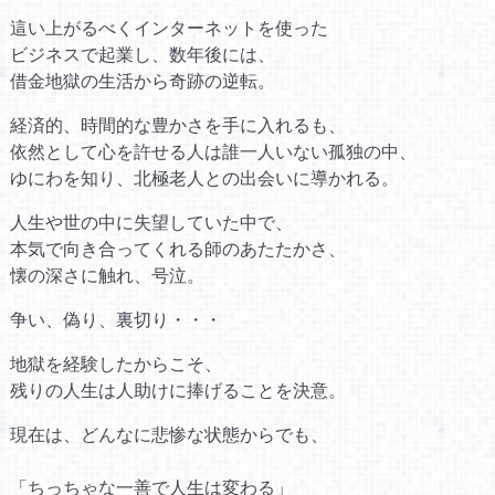
這い上がるべくインターネットを使った
ビジネスで起業し、数年後には、
借金地獄の生活から奇跡の逆転。
経済的、時間的な豊かさを手に入れるも、
依然として心を許せる人は誰一人いない孤独の中、
ゆにわを知り、北極老人との出会いに導かれる。
人生や世の中に失望していた中で、
本気で向き合ってくれる師のあたたかさ、
懐の深さに触れ、号泣。
争い、偽り、裏切り・・・
地獄を経験したからこそ、
残りの人生は人助けに捧げることを決意。
現在は、どんなに悲惨な状態からでも、
「ちっちゃな一善で人生は変わる」