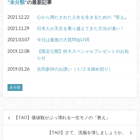
未分類
の最新記事
2021.12.22
心から満たされた人生を生きるための〝答え〟
2021.11.29
日本人が天災を乗り越えてきた方法が凄い！
2021.03.07
今日は最後の大質問会LIVE
2019.12.08
【限定公開】特大スペシャルプレゼントのお知
らせ
2019.01.26
合同参拝のお誘い（１/２８締め切り）
未分類
【TAO】価値観がぶっ壊れる一生モノの『教え』
【TAO】さて、洗脳を壊しましょうか。