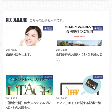
RECOMMEND
こちらの記事も人気です。
未分類
未分類
2017.8.30
2019.1.26
面白い話をします。
合同参拝のお誘い（１/２８締め切
り）
未分類
未分類
2019.12.8
2017.8.30
【限定公開】特大スペシャルプレ
アフィリエイトに関する記事一覧
ゼントのお知らせ