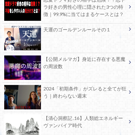
ラ好きの男性心理に隠された3つの特
徴｜99.9%に当てはまるケースとは？
天運のゴールデンルールその１
【公開メルマガ】身近に存在する悪魔
の周波数
2024「初期条件」がズレると全てが狂
う｜終わらない週末
【清心洞察記 .16】人類総エネルギー
ヴァンパイア時代