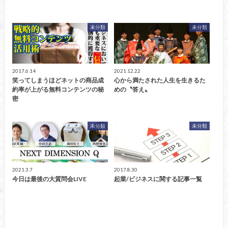
未分類
未分類
2017.6.14
2021.12.22
笑ってしまうほどネットの商品成
心から満たされた人生を生きるた
約率が上がる無料コンテンツの秘
めの〝答え〟
密
未分類
未分類
2021.3.7
2017.8.30
今日は最後の大質問会LIVE
起業/ビジネスに関する記事一覧