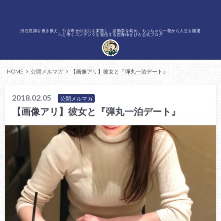
潜在意識を書き換え、引き寄せの法則を実践し、波動学を高め、ちっちゃな一善から人生を開運
へと導くコンテンツを発信する西野ゆきひろ公式ブログ
HOME
公開メルマガ
【画像アリ】彼女と『弾丸一泊デート』
2018.02.05
公開メルマガ
【画像アリ】彼女と『弾丸一泊デート』