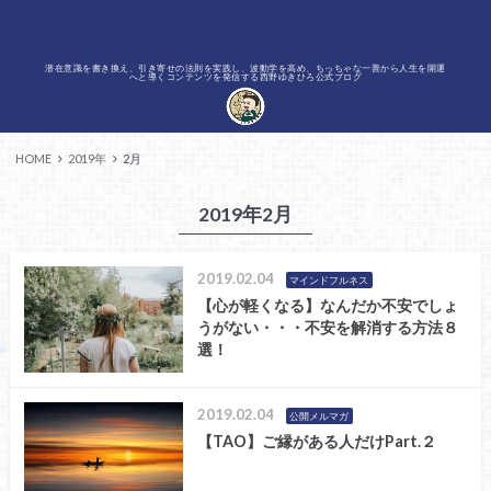
潜在意識を書き換え、引き寄せの法則を実践し、波動学を高め、ちっちゃな一善から人生を開運
へと導くコンテンツを発信する西野ゆきひろ公式ブログ
HOME
2019年
2月
2019年2月
2019.02.04
マインドフルネス
【心が軽くなる】なんだか不安でしょ
うがない・・・不安を解消する方法８
選！
2019.02.04
公開メルマガ
【TAO】ご縁がある人だけPart.２