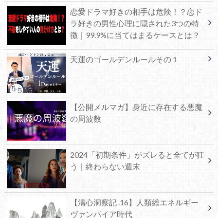
恋愛ドラマ好きの相手は危険！？恋ド
ラ好きの男性心理に隠された3つの特
徴｜99.9%に当てはまるケースとは？
天運のゴールデンルールその１
【公開メルマガ】身近に存在する悪魔
の周波数
2024「初期条件」がズレると全てが狂
う｜終わらない週末
【清心洞察記 .16】人類総エネルギー
ヴァンパイア時代