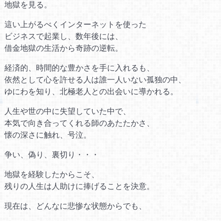
地獄を見る。
這い上がるべくインターネットを使った
ビジネスで起業し、数年後には、
借金地獄の生活から奇跡の逆転。
経済的、時間的な豊かさを手に入れるも、
依然として心を許せる人は誰一人いない孤独の中、
ゆにわを知り、北極老人との出会いに導かれる。
人生や世の中に失望していた中で、
本気で向き合ってくれる師のあたたかさ、
懐の深さに触れ、号泣。
争い、偽り、裏切り・・・
地獄を経験したからこそ、
残りの人生は人助けに捧げることを決意。
現在は、どんなに悲惨な状態からでも、