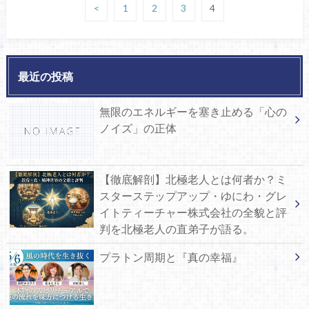
<
1
2
3
4
最近の投稿
無限のエネルギーを塞き止める「心の
ノイズ」の正体
【徹底解剖】北極老人とは何者か？ミ
スターステップアップ・ゆにわ・グレ
イトティーチャー株式会社の全貌と評
判を北極老人の直弟子が語る。
プラトン周期と『真の幸福』