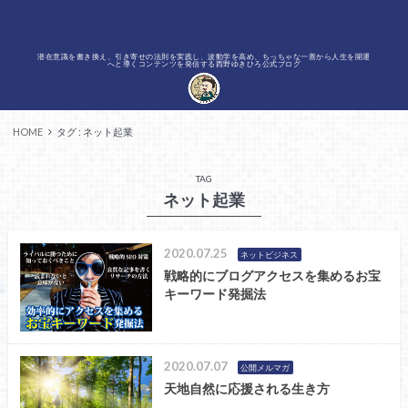
潜在意識を書き換え、引き寄せの法則を実践し、波動学を高め、ちっちゃな一善から人生を開運
へと導くコンテンツを発信する西野ゆきひろ公式ブログ
HOME
タグ : ネット起業
TAG
ネット起業
2020.07.25
ネットビジネス
戦略的にブログアクセスを集めるお宝
キーワード発掘法
2020.07.07
公開メルマガ
天地自然に応援される生き方