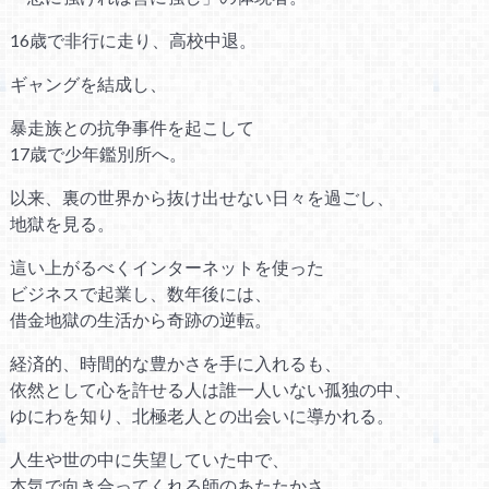
16歳で非行に走り、高校中退。
ギャングを結成し、
暴走族との抗争事件を起こして
17歳で少年鑑別所へ。
以来、裏の世界から抜け出せない日々を過ごし、
地獄を見る。
這い上がるべくインターネットを使った
ビジネスで起業し、数年後には、
借金地獄の生活から奇跡の逆転。
経済的、時間的な豊かさを手に入れるも、
依然として心を許せる人は誰一人いない孤独の中、
ゆにわを知り、北極老人との出会いに導かれる。
人生や世の中に失望していた中で、
本気で向き合ってくれる師のあたたかさ、