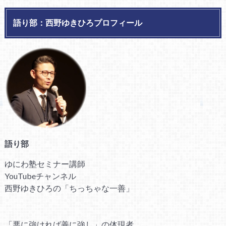
語り部：西野ゆきひろプロフィール
語り部
ゆにわ塾セミナー講師
YouTubeチャンネル
西野ゆきひろの「ちっちゃな一善」
「悪に強ければ善に強し」の体現者。