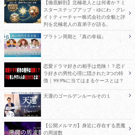
【徹底解剖】北極老人とは何者か？ミ
スターステップアップ・ゆにわ・グレ
イトティーチャー株式会社の全貌と評
判を北極老人の直弟子が語る。
プラトン周期と『真の幸福』
恋愛ドラマ好きの相手は危険！？恋ド
ラ好きの男性心理に隠された3つの特
徴｜99.9%に当てはまるケースとは？
天運のゴールデンルールその１
【公開メルマガ】身近に存在する悪魔
の周波数