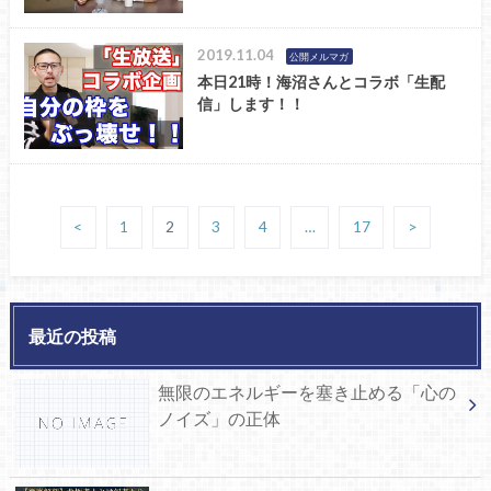
2019.11.04
公開メルマガ
本日21時！海沼さんとコラボ「生配
信」します！！
<
1
2
3
4
…
17
>
最近の投稿
無限のエネルギーを塞き止める「心の
ノイズ」の正体