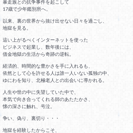
暴走族との抗争事件を起こして
17歳で少年鑑別所へ。
以来、裏の世界から抜け出せない日々を過ごし、
地獄を見る。
這い上がるべくインターネットを使った
ビジネスで起業し、数年後には、
借金地獄の生活から奇跡の逆転。
経済的、時間的な豊かさを手に入れるも、
依然として心を許せる人は誰一人いない孤独の中、
ゆにわを知り、北極老人との出会いに導かれる。
人生や世の中に失望していた中で、
本気で向き合ってくれる師のあたたかさ、
懐の深さに触れ、号泣。
争い、偽り、裏切り・・・
地獄を経験したからこそ、