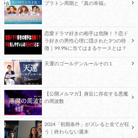
プラトン周期と『真の幸福』
恋愛ドラマ好きの相手は危険！？恋ド
ラ好きの男性心理に隠された3つの特
徴｜99.9%に当てはまるケースとは？
天運のゴールデンルールその１
【公開メルマガ】身近に存在する悪魔
の周波数
2024「初期条件」がズレると全てが狂
う｜終わらない週末