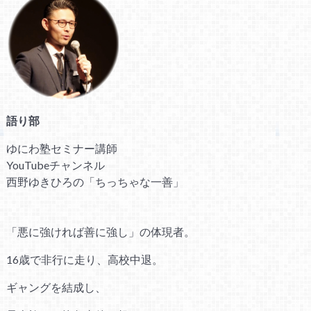
語り部
ゆにわ塾セミナー講師
YouTubeチャンネル
西野ゆきひろの「ちっちゃな一善」
「悪に強ければ善に強し」の体現者。
16歳で非行に走り、高校中退。
ギャングを結成し、