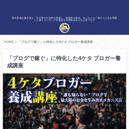
潜在意識を書き換え、引き寄せの法則を実践し、波動学を高め、ちっちゃな一善から人生を開運
へと導くコンテンツを発信する西野ゆきひろ公式ブログ
HOME
「ブログで稼ぐ」に特化した4ケタ ブロガー養成講座
「ブログで稼ぐ」に特化した4ケタ ブロガー養
成講座