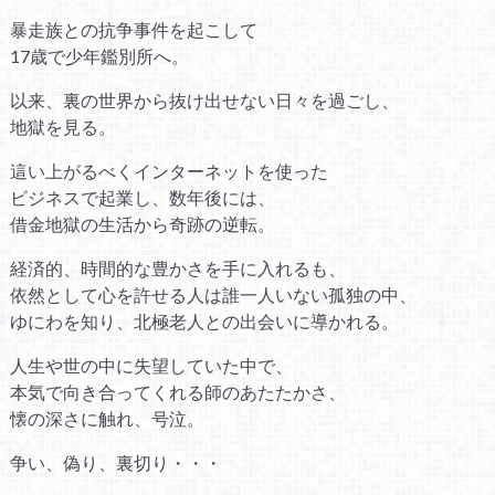
暴走族との抗争事件を起こして
17歳で少年鑑別所へ。
以来、裏の世界から抜け出せない日々を過ごし、
地獄を見る。
這い上がるべくインターネットを使った
ビジネスで起業し、数年後には、
借金地獄の生活から奇跡の逆転。
経済的、時間的な豊かさを手に入れるも、
依然として心を許せる人は誰一人いない孤独の中、
ゆにわを知り、北極老人との出会いに導かれる。
人生や世の中に失望していた中で、
本気で向き合ってくれる師のあたたかさ、
懐の深さに触れ、号泣。
争い、偽り、裏切り・・・