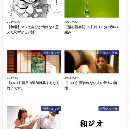
2019.8.30
2022.9.20
【和道】マジで自分が情けなく思
【清心洞察記 .５】残り３分の気の
えた恥ずかしい話
緩み
公開メルマガ
公開メルマガ
2019.3.6
2018.9.24
【TAO】初日の追加特典まもなく
【TAO】変われない人の最大の特
終了です。
徴
公開メルマガ
公開メルマガ