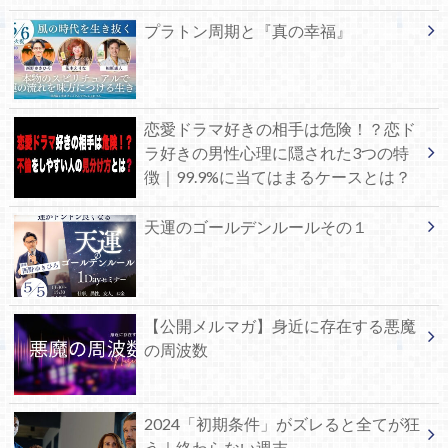
プラトン周期と『真の幸福』
恋愛ドラマ好きの相手は危険！？恋ド
ラ好きの男性心理に隠された3つの特
徴｜99.9%に当てはまるケースとは？
天運のゴールデンルールその１
【公開メルマガ】身近に存在する悪魔
の周波数
2024「初期条件」がズレると全てが狂
う｜終わらない週末