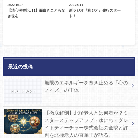
2022.10.14
2019.6.11
【清心洞察記 .11】面白きこともな
新ラジオ『和ジオ』先行スター
き世を…
ト！
最近の投稿
無限のエネルギーを塞き止める「心の
ノイズ」の正体
【徹底解剖】北極老人とは何者か？ミ
スターステップアップ・ゆにわ・グレ
イトティーチャー株式会社の全貌と評
判を北極老人の直弟子が語る。