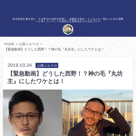
潜在意識を書き換え、引き寄せの法則を実践し、波動学を高め、ちっちゃな一善から人生を開運
へと導くコンテンツを発信する西野ゆきひろ公式ブログ
HOME
公開メルマガ
【緊急動画】どうした西野！？神の毛『丸坊主』にしたワケとは！
2018.10.24
公開メルマガ
【緊急動画】どうした西野！？神の毛『丸坊
主』にしたワケとは！