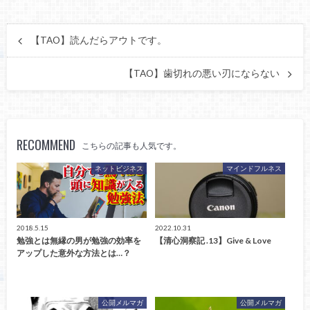
【TAO】読んだらアウトです。
【TAO】歯切れの悪い刃にならない
RECOMMEND
こちらの記事も人気です。
ネットビジネス
マインドフルネス
2018.5.15
2022.10.31
勉強とは無縁の男が勉強の効率を
【清心洞察記 .13】Give & Love
アップした意外な方法とは…？
公開メルマガ
公開メルマガ