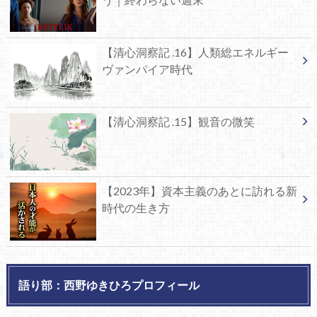
【清心洞察記 .16】人類総エネルギー
ヴァンパイア時代
【清心洞察記 .15】観音の微笑
【2023年】資本主義のあとに訪れる新
時代の生き方
語り部：西野ゆきひろプロフィール