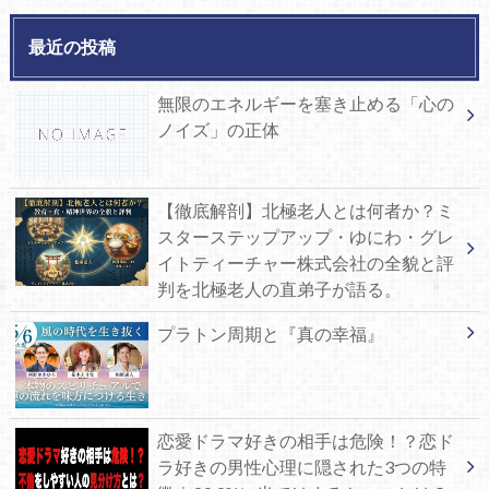
最近の投稿
無限のエネルギーを塞き止める「心の
ノイズ」の正体
【徹底解剖】北極老人とは何者か？ミ
スターステップアップ・ゆにわ・グレ
イトティーチャー株式会社の全貌と評
判を北極老人の直弟子が語る。
プラトン周期と『真の幸福』
恋愛ドラマ好きの相手は危険！？恋ド
ラ好きの男性心理に隠された3つの特