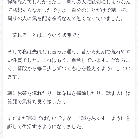
掃除なんてしなかったし、
周りの人に親切にしようなん
て
発想すらなかったですよ。
自分のことだけで精一杯。
周りの人に気を配る余裕なんて
無くなっていました。
「荒れる」とはこういう状態です。
そして私は先ほども言った通り、
昔から短期で荒れやす
い性質でした。
これはもう、自覚しています。
だからこ
そ、普段から毎日少しずつでも
心を整えるようにしてい
ます。
朝にお茶を淹れたり、
床を拭き掃除したり。
話す人には
笑顔で
気持ち良く接したり。
まだまだ完璧ではないですが、
「誠を尽くす」ように意
識して
生活するようになりました。