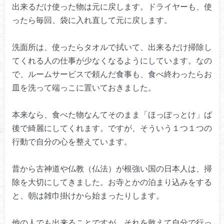
出来るだけ使った物は元に戻します。
ドライヤーも、使
ったら毎回、
袋に入れ直して元に戻します。
洗面所は、使ったらタオルで拭いて、
出来るだけ掃除し
てくれる人の仕事が
少なくなるようにしています。
なの
で、ルームサービスで頼んだ食事も、
食べ終わったらお
皿を洗って端っこに置いておきました。
本来なら、食べた物なんて
そのまま「ほっぽっとけ」ば
後で綺麗にしてくれます。
ですが、そういう１つ１つの
行動で
自分の心を整えています。
昔から古神道や仏教（仏法）が
根強い国の日本人は、掃
除を大切にしてきました。
お寺とかの泊まり込みをする
と、
朝は雑巾掛けから始まったりします。
他の人でも出来ることですが、
それを敢えて自分で行っ