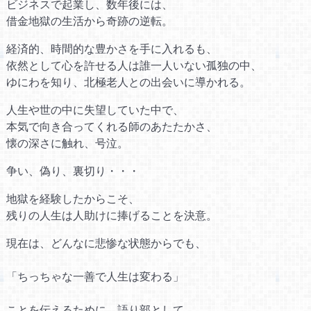
ビジネスで起業し、数年後には、
借金地獄の生活から奇跡の逆転。
経済的、時間的な豊かさを手に入れるも、
依然として心を許せる人は誰一人いない孤独の中、
ゆにわを知り、北極老人との出会いに導かれる。
人生や世の中に失望していた中で、
本気で向き合ってくれる師のあたたかさ、
懐の深さに触れ、号泣。
争い、偽り、裏切り・・・
地獄を経験したからこそ、
残りの人生は人助けに捧げることを決意。
現在は、どんなに悲惨な状態からでも、
「ちっちゃな一善で人生は変わる」
ことを伝えるために、語り部として、