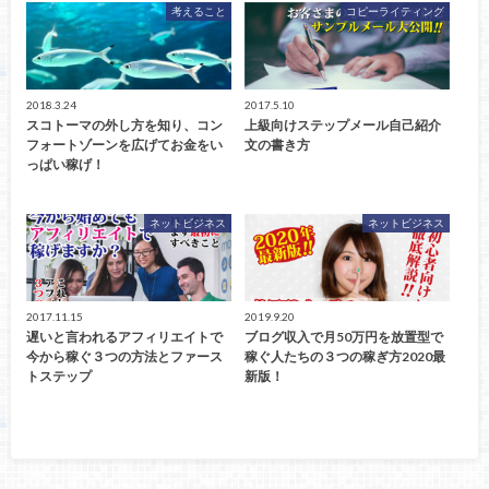
考えること
コピーライティング
2018.3.24
2017.5.10
スコトーマの外し方を知り、コン
上級向けステップメール自己紹介
フォートゾーンを広げてお金をい
文の書き方
っぱい稼げ！
ネットビジネス
ネットビジネス
2017.11.15
2019.9.20
遅いと言われるアフィリエイトで
ブログ収入で月50万円を放置型で
今から稼ぐ３つの方法とファース
稼ぐ人たちの３つの稼ぎ方2020最
トステップ
新版！