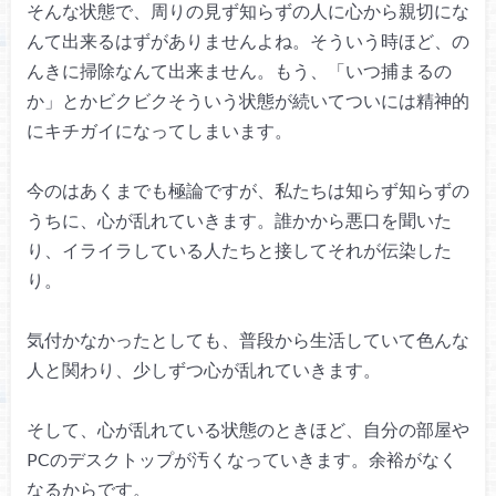
そんな状態で、周りの見ず知らずの人に
心から親切にな
んて出来るはずがありませんよね。
そういう時ほど、
の
んきに掃除なんて出来ません。
もう、「いつ捕まるの
か」とか
ビクビクそういう状態が続いて
ついには精神的
にキチガイになってしまいます。
今のはあくまでも極論ですが、
私たちは知らず知らずの
うちに、
心が乱れていきます。
誰かから悪口を聞いた
り、
イライラしている人たちと接して
それが伝染した
り。
気付かなかったとしても、
普段から生活していて色んな
人と関わり、
少しずつ心が乱れていきます。
そして、
心が乱れている状態のときほど、
自分の部屋や
PCのデスクトップが
汚くなっていきます。
余裕がなく
なるからです。