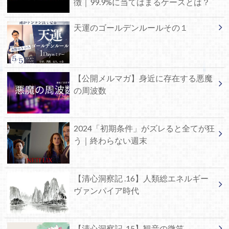
徴｜99.9%に当てはまるケースとは？
天運のゴールデンルールその１
【公開メルマガ】身近に存在する悪魔
の周波数
2024「初期条件」がズレると全てが狂
う｜終わらない週末
【清心洞察記 .16】人類総エネルギー
ヴァンパイア時代
【清心洞察記 .15】観音の微笑