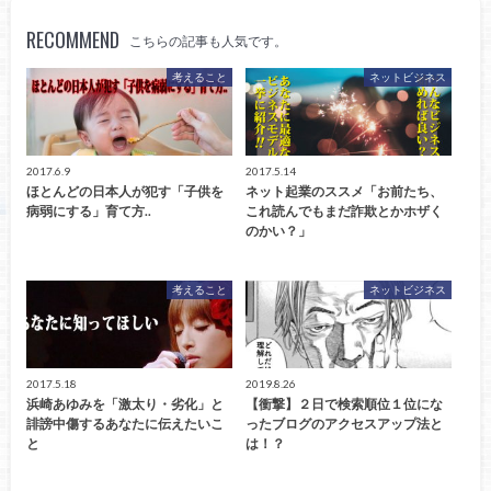
RECOMMEND
こちらの記事も人気です。
考えること
ネットビジネス
2017.6.9
2017.5.14
ほとんどの日本人が犯す「子供を
ネット起業のススメ「お前たち、
病弱にする」育て方..
これ読んでもまだ詐欺とかホザく
のかい？」
考えること
ネットビジネス
2017.5.18
2019.8.26
浜崎あゆみを「激太り・劣化」と
【衝撃】２日で検索順位１位にな
誹謗中傷するあなたに伝えたいこ
ったブログのアクセスアップ法と
と
は！？