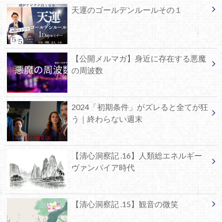
天運のゴールデンルールその１
【公開メルマガ】身近に存在する悪魔
の周波数
2024「初期条件」がズレると全てが狂
う｜終わらない週末
【清心洞察記 .16】人類総エネルギー
ヴァンパイア時代
【清心洞察記 .15】観音の微笑