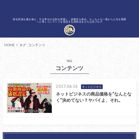
潜在意識を書き換え、引き寄せの法則を実践し、波動学を高め、ちっちゃな一善から人生を開運
へと導くコンテンツを発信する西野ゆきひろ公式ブログ
HOME
タグ : コンテンツ
TAG
コンテンツ
2017.06.16
ネットビジネス
ネットビジネスの商品価格を“なんとな
く”決めてない？ヤバイよ、それ。