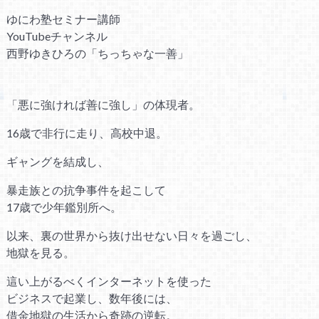
ゆにわ塾セミナー講師
YouTubeチャンネル
西野ゆきひろの「ちっちゃな一善」
「悪に強ければ善に強し」の体現者。
16歳で非行に走り、高校中退。
ギャングを結成し、
暴走族との抗争事件を起こして
17歳で少年鑑別所へ。
以来、裏の世界から抜け出せない日々を過ごし、
地獄を見る。
這い上がるべくインターネットを使った
ビジネスで起業し、数年後には、
借金地獄の生活から奇跡の逆転。