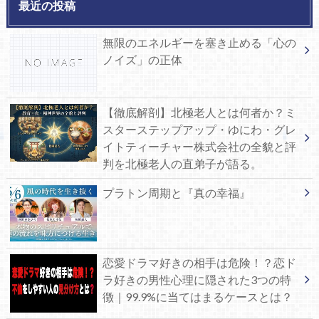
最近の投稿
無限のエネルギーを塞き止める「心の
ノイズ」の正体
【徹底解剖】北極老人とは何者か？ミ
スターステップアップ・ゆにわ・グレ
イトティーチャー株式会社の全貌と評
判を北極老人の直弟子が語る。
プラトン周期と『真の幸福』
恋愛ドラマ好きの相手は危険！？恋ド
ラ好きの男性心理に隠された3つの特
徴｜99.9%に当てはまるケースとは？