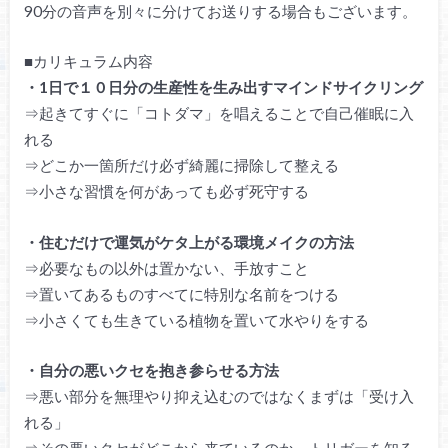
90分の音声を別々に分けてお送りする場合もございます。
■カリキュラム内容
・1日で１０日分の生産性を生み出すマインドサイクリング
⇒起きてすぐに「コトダマ」を唱えることで自己催眠に入
れる
⇒どこか一箇所だけ必ず綺麗に掃除して整える
⇒小さな習慣を何があっても必ず死守する
・住むだけで運気がケタ上がる環境メイクの方法
⇒必要なもの以外は置かない、手放すこと
⇒置いてあるものすべてに特別な名前をつける
⇒小さくても生きている植物を置いて水やりをする
・自分の悪いクセを抱き参らせる方法
⇒悪い部分を無理やり抑え込むのではなくまずは「受け入
れる」